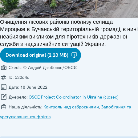
Очищення лісових районів поблизу селища
Мироцьке в Бучанській територіальній громаді, є нині
неабияким викликом для піротехників Державної
служби з надзвичайних ситуацій України.
Download original (2.23 MB)
Credit:
© Андрій Дзюбенко/ОБСЄ
ID:
520646
Дата:
18 June 2022
Джерело:
OSCE Project Co-ordinator in Ukraine (closed)
Наша діяльність:
Контроль над озброєннями
,
Запобігання та
урегулювання конфліктів