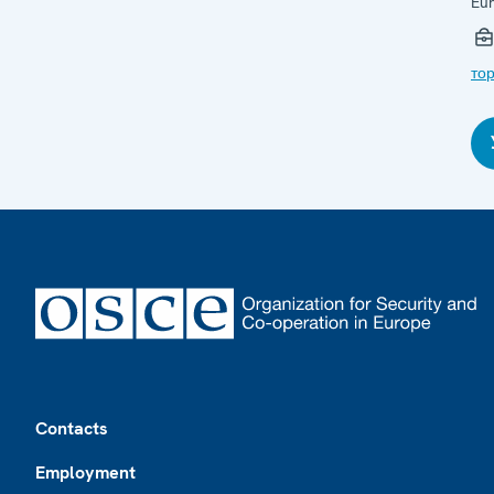
Eu
тор
Footer
Contacts
Employment