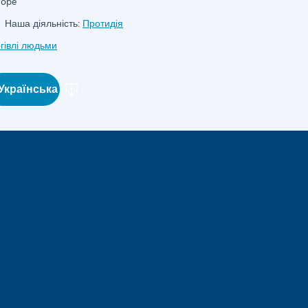
rope
Наша діяльність:
Протидія
гівлі людьми
Українська