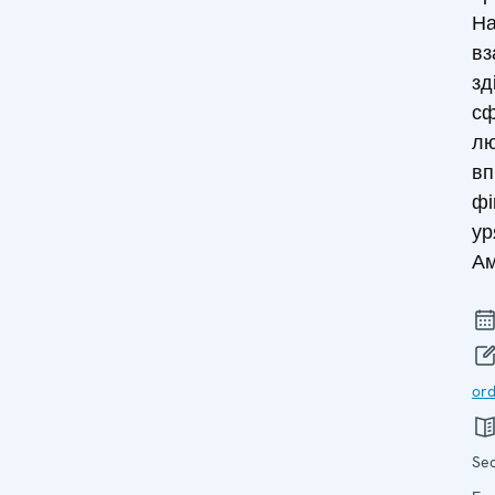
На
вз
зд
сф
лю
вп
фі
ур
Ам
ord
Sec