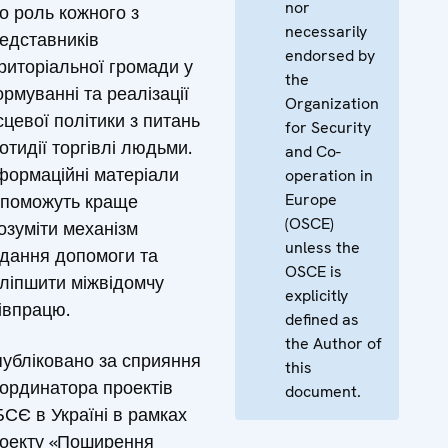
nor
о роль кожного з
necessarily
едставників
endorsed by
риторіальної громади у
the
рмуванні та реалізації
Organization
сцевої політики з питань
for Security
отидії торгівлі людьми.
and Co-
формаційні матеріали
operation in
Europe
поможуть краще
(OSCE)
озуміти механізм
unless the
дання допомоги та
OSCE is
ліпшити міжвідомчу
explicitly
івпрацю.
defined as
the Author of
убліковано за сприяння
this
ординатора проектів
document.
СЄ в Україні в рамках
оекту «Поширення