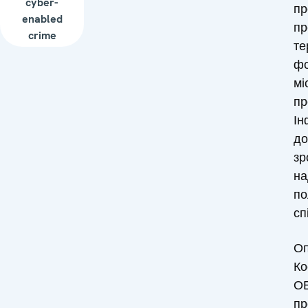
cyber-
пр
enabled
пр
crime
те
фо
мі
пр
Ін
до
зр
на
по
сп
Оп
Ко
ОБ
пр