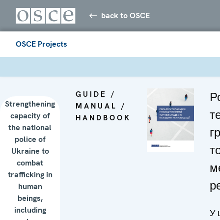
back to OSCE
OSCE Projects
GUIDE /
Р
Strengthening
MANUAL /
т
capacity of
HANDBOOK
the national
г
police of
т
Ukraine to
combat
м
trafficking in
р
human
beings,
including
У 