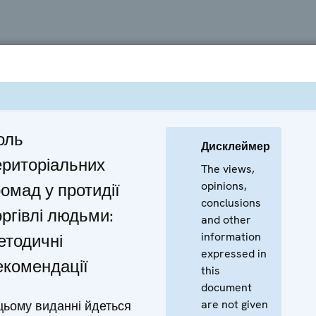
оль
Дисклеймер
ериторіальних
The views,
opinions,
ромад у протидії
conclusions
оргівлі людьми:
and other
information
етодичні
expressed in
екомендації
this
document
are not given
цьому виданні йдеться