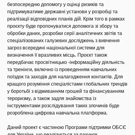
безпосередню допомогу у оцінці ризиків та
підтримуватиме державні установи у розробці та
реалізації відповідних планів дій. Крім того в рамках
проєкту буде пропонуватися допомога зі збору та
обробки даних, розробки серії аналітичних звітів та
спеціалізованих галузевих досліджень з вивчення
загроз всередині національної системи для
визначення її вразливих місць. Проєкт також
передбачає просвітницько -інформаційну діяльність
та тренінги, включно із проведенням навчальних
поїздок та заходів для налагодження контактів. Для
кращого розуміння спеціалістами глобальних трендів
у боротьбі з відмиванням грошей та фінансуванням
тероризму, а також задля знайомства із
інструментами розслідування таких злочинів буде
розроблена цифрова навчальна платформа.
Даний проект є частиною Програми підтримки ОБСЄ
для України, що реалізується за рахунок