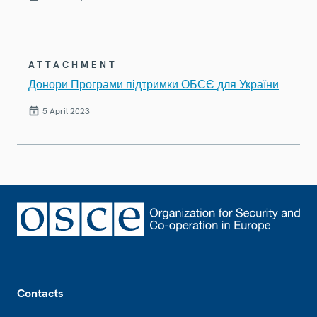
ATTACHMENT
Донори Програми підтримки ОБСЄ для України
5 April 2023
Footer
Contacts