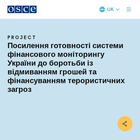
UK
Meta navigation
PROJECT
Посилення готовності системи
фінансового моніторингу
України до боротьби із
відмиванням грошей та
фінансуванням терористичних
загроз